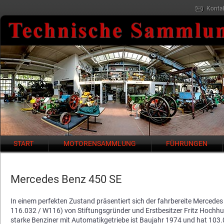
Konta
Navigation
START
MOTORENSAMMLUNG
FÜHRUNGEN
überspringen
Mercedes Benz 450 SE
In einem perfekten Zustand präsentiert sich der fahrbereite Mercede
116.032 / W116) von Stiftungsgründer und Erstbesitzer Fritz Hochhu
starke Benziner mit Automatikgetriebe ist Baujahr 1974 und hat 10