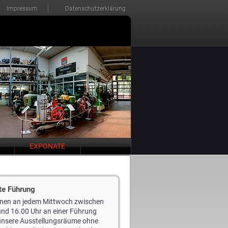
Impressum
Datenschutzerklärung
EXPONATE
te Führung
nnen an jedem Mittwoch zwischen
und 16.00 Uhr an einer Führung
unsere Ausstellungsräume ohne