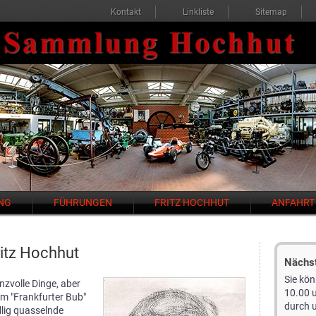
Kontakt
Linkliste
Sitemap
NG
FÜHRUNGEN
FRITZ HOCHHUT
ANFAHRT
ritz Hochhut
Nächs
Sie kö
zvolle Dinge, aber
10.00 
m "Frankfurter Bub"
durch 
llig quasselnde