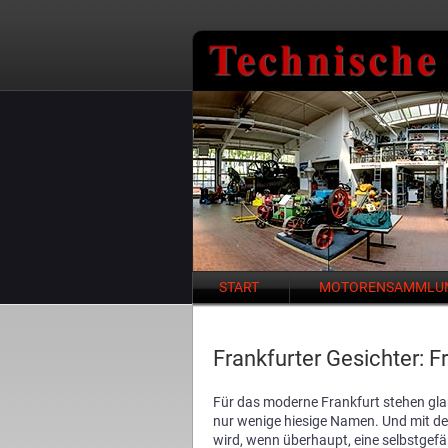
Navigation
START
MOTORENSAMMLU
überspringen
Frankfurter Gesichter: F
Für das moderne Frankfurt stehen glan
nur wenige hiesige Namen. Und mit de
wird, wenn überhaupt, eine selbstgefä