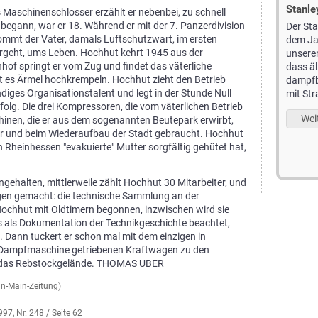
Bergmann Picolo Baujahr 1898
Seitensteuer-Dreirad
Stanl
s Maschinenschlosser erzählt er nebenbei, zu schnell
 begann, war er 18. Während er mit der 7. Panzerdivision
Der Bergmann ist, nach
Ein Seitensteuer-Dreirad,
Der St
ommt der Vater, damals Luftschutzwart, im ersten
unserem Wissensstand,
wie es angeblich früher
dem Ja
rgeht, ums Leben. Hochhut kehrt 1945 aus der
dass zweitälteste Auto mit
von Damen gefahren wurde. Damit es nicht
unsere
f springt er vom Zug und findet das väterliche
Straßenzulassung in
umkippt, war ein zusätzliches großes
dass äl
 es Ärmel hochkrempeln. Hochhut zieht den Betrieb
Deutschland und gehört zu den
Stützrad an der linken Seite angebracht.
dampfb
indiges Organisationstalent und legt in der Stunde Null
besonderen Exponaten der Technischen
mit St
Weiterlesen ...
folg. Die drei Kompressoren, die vom väterlichen Betrieb
Sammlung Hochhut.
Weit
hinen, die er aus dem sogenannten Beutepark erwirbt,
Weiterlesen ...
und beim Wiederaufbau der Stadt gebraucht. Hochhut
n Rheinhessen "evakuierte" Mutter sorgfältig gehütet hat,
gehalten, mittlerweile zählt Hochhut 30 Mitarbeiter, und
gen gemacht: die technische Sammlung an der
Hochhut mit Oldtimern begonnen, inzwischen wird sie
us als Dokumentation der Technikgeschichte beachtet,
ht. Dann tuckert er schon mal mit dem einzigen in
 Dampfmaschine getriebenen Kraftwagen zu den
das Rebstockgelände. THOMAS UBER
in-Main-Zeitung)
7, Nr. 248 / Seite 62