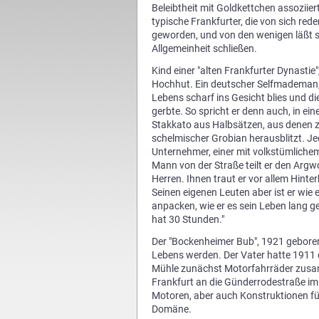
Beleibtheit mit Goldkettchen assoziiert
typische Frankfurter, die von sich red
geworden, und von den wenigen läßt s
Allgemeinheit schließen.
Kind einer "alten Frankfurter Dynastie", 
Hochhut. Ein deutscher Selfmademan,
Lebens scharf ins Gesicht blies und d
gerbte. So spricht er denn auch, in e
Stakkato aus Halbsätzen, aus denen z
schelmischer Grobian herausblitzt. Je
Unternehmer, einer mit volkstümliche
Mann von der Straße teilt er den Arg
Herren. Ihnen traut er vor allem Hinter
Seinen eigenen Leuten aber ist er wie e
anpacken, wie er es sein Leben lang g
hat 30 Stunden."
Der "Bockenheimer Bub", 1921 geboren,
Lebens werden. Der Vater hatte 1911 
Mühle zunächst Motorfahrräder zus
Frankfurt an die Günderrodestraße im 
Motoren, aber auch Konstruktionen fü
Domäne.